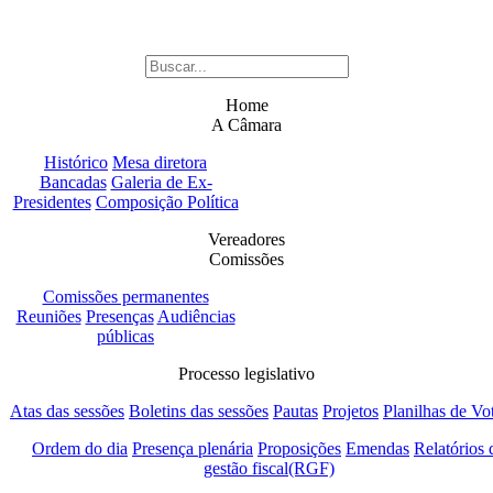
Home
A Câmara
Histórico
Mesa diretora
Bancadas
Galeria de Ex-
Presidentes
Composição Política
Vereadores
Comissões
Comissões permanentes
Reuniões
Presenças
Audiências
públicas
Processo legislativo
Atas das sessões
Boletins das sessões
Pautas
Projetos
Planilhas de Vo
Ordem do dia
Presença plenária
Proposições
Emendas
Relatórios 
gestão fiscal(RGF)