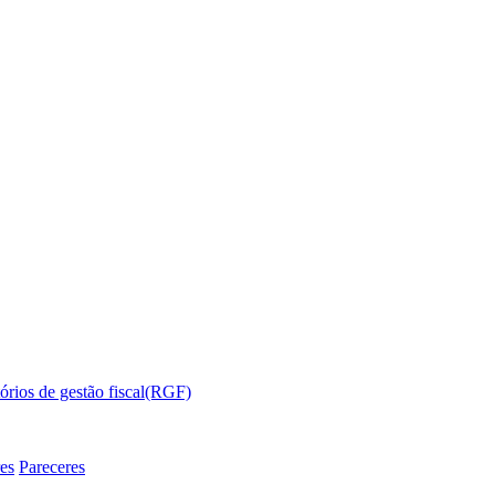
órios de gestão fiscal(RGF)
es
Pareceres