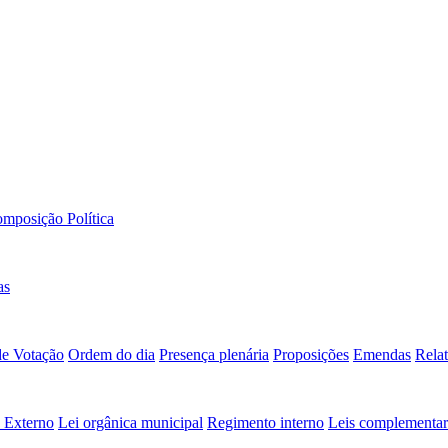
mposição Política
as
de Votação
Ordem do dia
Presença plenária
Proposições
Emendas
Relat
 Externo
Lei orgânica municipal
Regimento interno
Leis complementar