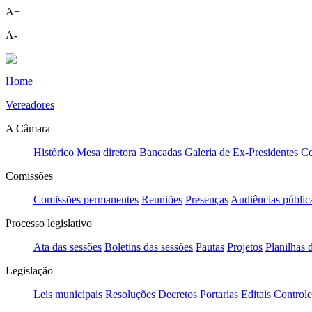
A+
A-
Home
Vereadores
A Câmara
Histórico
Mesa diretora
Bancadas
Galeria de Ex-Presidentes
Co
Comissões
Comissões permanentes
Reuniões
Presenças
Audiências públic
Processo legislativo
Ata das sessões
Boletins das sessões
Pautas
Projetos
Planilhas 
Legislação
Leis municipais
Resoluções
Decretos
Portarias
Editais
Controle