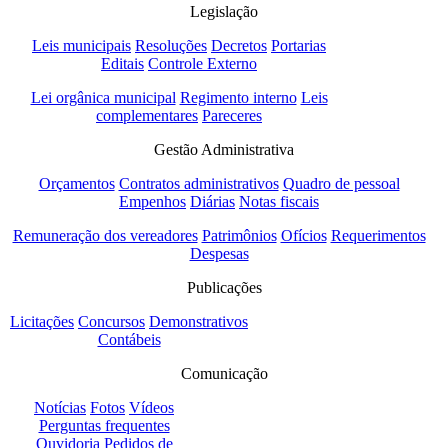
Legislação
Leis municipais
Resoluções
Decretos
Portarias
Editais
Controle Externo
Lei orgânica municipal
Regimento interno
Leis
complementares
Pareceres
Gestão Administrativa
Orçamentos
Contratos administrativos
Quadro de pessoal
Empenhos
Diárias
Notas fiscais
Remuneração dos vereadores
Patrimônios
Ofícios
Requerimentos
Despesas
Publicações
Licitações
Concursos
Demonstrativos
Contábeis
Comunicação
Notícias
Fotos
Vídeos
Perguntas frequentes
Ouvidoria
Pedidos de