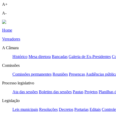
A+
A-
Home
Vereadores
A Câmara
Histórico
Mesa diretora
Bancadas
Galeria de Ex-Presidentes
Co
Comissões
Comissões permanentes
Reuniões
Presenças
Audiências públic
Processo legislativo
Ata das sessões
Boletins das sessões
Pautas
Projetos
Planilhas 
Legislação
Leis municipais
Resoluções
Decretos
Portarias
Editais
Controle