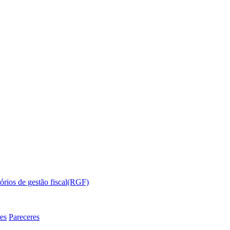
órios de gestão fiscal(RGF)
es
Pareceres