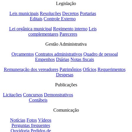
Legislação
Leis municipais
Resoluções
Decretos
Portarias
Editais
Controle Externo
Lei orgânica municipal
Regimento interno
Leis
complementares
Pareceres
Gestão Administrativa
Orçamentos
Contratos administrativos
Quadro de pessoal
Empenhos
Diárias
Notas fiscais
Remuneração dos vereadores
Patrimônios
Ofícios
Requerimentos
Despesas
Publicações
Licitações
Concursos
Demonstrativos
Contábeis
Comunicação
Notícias
Fotos
Vídeos
Perguntas frequentes
Ouvidoria
Pedidos de