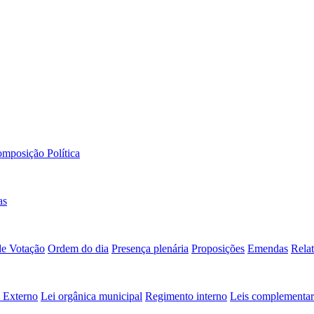
mposição Política
as
de Votação
Ordem do dia
Presença plenária
Proposições
Emendas
Relat
 Externo
Lei orgânica municipal
Regimento interno
Leis complementar