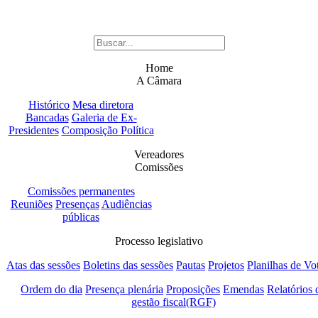
Home
A Câmara
Histórico
Mesa diretora
Bancadas
Galeria de Ex-
Presidentes
Composição Política
Vereadores
Comissões
Comissões permanentes
Reuniões
Presenças
Audiências
públicas
Processo legislativo
Atas das sessões
Boletins das sessões
Pautas
Projetos
Planilhas de Vo
Ordem do dia
Presença plenária
Proposições
Emendas
Relatórios 
gestão fiscal(RGF)