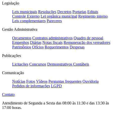
Legislação
Leis municipais
Resoluções
Decretos
Portarias
Editais
Controle Externo
Lei orgânica municipal
Regimento interno
Leis complementares
Pareceres
Gestão Administrativa
Orçamentos
Contratos administrativos
Quadro de pessoal
Empenhos
Diárias
Notas fiscais
Remuneração dos vereadores
Patrimônios
Ofícios
Requerimentos
Despesas
Publicações
Licitações
Concursos
Demonstrativos Contábeis
Comunicação
Notícias
Fotos
Vídeos
Perguntas frequentes
Ouvidoria
Pedidos de informações
LGPD
Contato
Atendimento de Segunda a Sexta das 08:00 às 11:30 e das 13:30 às
17:00 horas.