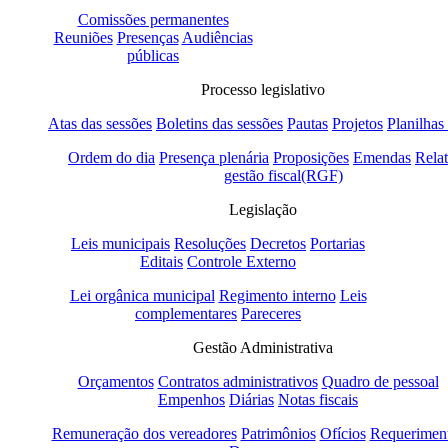
Comissões permanentes
Reuniões
Presenças
Audiências
públicas
Processo legislativo
Atas das sessões
Boletins das sessões
Pautas
Projetos
Planilhas
Ordem do dia
Presença plenária
Proposições
Emendas
Relat
gestão fiscal(RGF)
Legislação
Leis municipais
Resoluções
Decretos
Portarias
Editais
Controle Externo
Lei orgânica municipal
Regimento interno
Leis
complementares
Pareceres
Gestão Administrativa
Orçamentos
Contratos administrativos
Quadro de pessoal
Empenhos
Diárias
Notas fiscais
Remuneração dos vereadores
Patrimônios
Ofícios
Requerimen