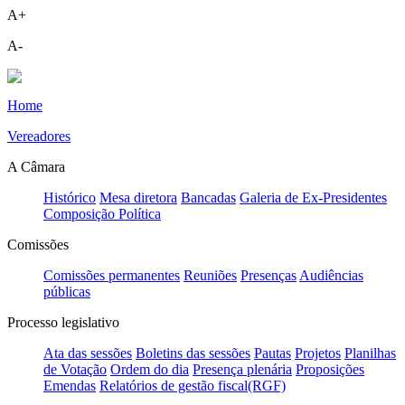
A+
A-
Home
Vereadores
A Câmara
Histórico
Mesa diretora
Bancadas
Galeria de Ex-Presidentes
Composição Política
Comissões
Comissões permanentes
Reuniões
Presenças
Audiências
públicas
Processo legislativo
Ata das sessões
Boletins das sessões
Pautas
Projetos
Planilhas
de Votação
Ordem do dia
Presença plenária
Proposições
Emendas
Relatórios de gestão fiscal(RGF)