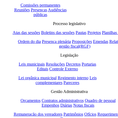
Comissões permanentes
Reuniões
Presenças
Audiências
públicas
Processo legislativo
Atas das sessões
Boletins das sessões
Pautas
Projetos
Planilhas
Ordem do dia
Presença plenária
Proposições
Emendas
Relat
gestão fiscal(RGF)
Legislação
Leis municipais
Resoluções
Decretos
Portarias
Editais
Controle Externo
Lei orgânica municipal
Regimento interno
Leis
complementares
Pareceres
Gestão Administrativa
Orçamentos
Contratos administrativos
Quadro de pessoal
Empenhos
Diárias
Notas fiscais
Remuneração dos vereadores
Patrimônios
Ofícios
Requerimen