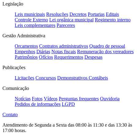
Legislação
Leis municipais
Resoluções
Decretos
Portarias
Editais
Controle Externo
Lei orgânica municipal
Regimento interno
Leis complementares
Pareceres
Gestão Administrativa
Orçamentos
Contratos administrativos
Quadro de pessoal
Empenhos
Diárias
Notas fiscais
Remuneração dos vereadores
Patrimônios
Ofícios
Requerimentos
Despesas
Publicações
Licitações
Concursos
Demonstrativos Contábeis
Comunicação
Notícias
Fotos
Vídeos
Perguntas frequentes
Ouvidoria
Pedidos de informações
LGPD
Contato
Atendimento de Segunda a Sexta das 08:00 às 11:30 e das 13:30 às
17:00 horas.