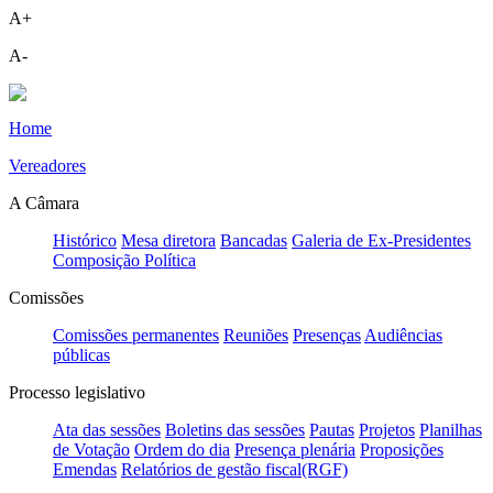
A+
A-
Home
Vereadores
A Câmara
Histórico
Mesa diretora
Bancadas
Galeria de Ex-Presidentes
Composição Política
Comissões
Comissões permanentes
Reuniões
Presenças
Audiências
públicas
Processo legislativo
Ata das sessões
Boletins das sessões
Pautas
Projetos
Planilhas
de Votação
Ordem do dia
Presença plenária
Proposições
Emendas
Relatórios de gestão fiscal(RGF)