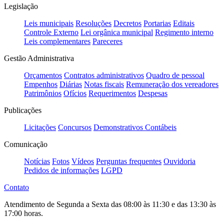
Legislação
Leis municipais
Resoluções
Decretos
Portarias
Editais
Controle Externo
Lei orgânica municipal
Regimento interno
Leis complementares
Pareceres
Gestão Administrativa
Orçamentos
Contratos administrativos
Quadro de pessoal
Empenhos
Diárias
Notas fiscais
Remuneração dos vereadores
Patrimônios
Ofícios
Requerimentos
Despesas
Publicações
Licitações
Concursos
Demonstrativos Contábeis
Comunicação
Notícias
Fotos
Vídeos
Perguntas frequentes
Ouvidoria
Pedidos de informações
LGPD
Contato
Atendimento de Segunda a Sexta das 08:00 às 11:30 e das 13:30 às
17:00 horas.