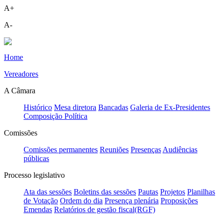
A+
A-
Home
Vereadores
A Câmara
Histórico
Mesa diretora
Bancadas
Galeria de Ex-Presidentes
Composição Política
Comissões
Comissões permanentes
Reuniões
Presenças
Audiências
públicas
Processo legislativo
Ata das sessões
Boletins das sessões
Pautas
Projetos
Planilhas
de Votação
Ordem do dia
Presença plenária
Proposições
Emendas
Relatórios de gestão fiscal(RGF)