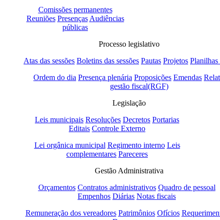
Comissões permanentes
Reuniões
Presenças
Audiências
públicas
Processo legislativo
Atas das sessões
Boletins das sessões
Pautas
Projetos
Planilhas
Ordem do dia
Presença plenária
Proposições
Emendas
Relat
gestão fiscal(RGF)
Legislação
Leis municipais
Resoluções
Decretos
Portarias
Editais
Controle Externo
Lei orgânica municipal
Regimento interno
Leis
complementares
Pareceres
Gestão Administrativa
Orçamentos
Contratos administrativos
Quadro de pessoal
Empenhos
Diárias
Notas fiscais
Remuneração dos vereadores
Patrimônios
Ofícios
Requerimen